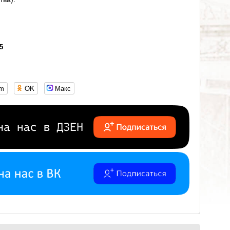
35
om
OK
Макс