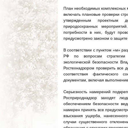
План необходимых комплексных м
включать плановые проверки стро
утвержденным проектным до
природоохранных мероприятий
потребности в них, будут пров
предусмотрено законом о защите
В соответствии с пунктом «м» ра
РФ по вопросам стратегии р
экологической безопасности Вл
Ростехнадзором проверить все д
соответствия фактического 
документам, включая выполнени
Серьезность намерений подкреп
Росприроднадзор заходят лю
обеспечением безопасности вед
намерен принять все предусмотр
взыскания ущерба, нанесенног
случаи существенного отклоне
обращения с отходами производс