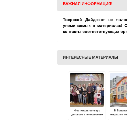
ВАЖНАЯ ИНФОРМАЦИЯ!
Тверской Дайджест не явля
упоминаемых в материалах! 
контакты соответствующих ор
ИНТЕРЕСНЫЕ МАТЕРИАЛЫ
Фестиваль-конкурс
В Вышне
детского и юношеского
открылся н
кино "Молодым -
сад «Т
дорогу" пройдет на базе
Тверского областного