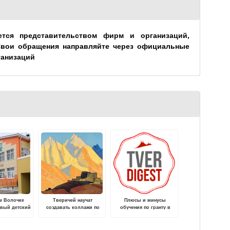
ется представительством фирм и организаций,
Свои обращения направляйте через официальные
ганизаций
м Волочке
Тверичей научат
Плюсы и минусы
овый детский
создавать коллажи по
обучения по гранту в
еремок»
мотивам картин Н.К.
Казахстане
Рериха