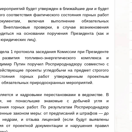
ероприятий будет утвержден в ближайшие дни и будет
го соответствия фактического состояния горных работ
кументам, включая выполнение обязательных
. Внеплановые проверки, в случае возникновения
одиться на основании поручения Президента (как и
 юридических лиц).
здела 1 протокола заседания Комиссии при Президенте
азвития топливно-энергетического комплекса и
адимир Путин поручил Росприроднадзору совместно с
ействующие проекты угледобычи на предмет строгого
состояния горных работ утвержденным проектным
е обязательных природоохранных мероприятий.
ляется и кадровыми перестановками в ведомстве. В
ди, не понаслышке знакомые с добычей угля и
ения горных работ. По результатам Росприроднадзор
енные законом меры: от предписаний и штрафов — до
о недрам, и отзыва лицензий (если будут выявлены
ния от проектной документации и нарушения правил
тва).