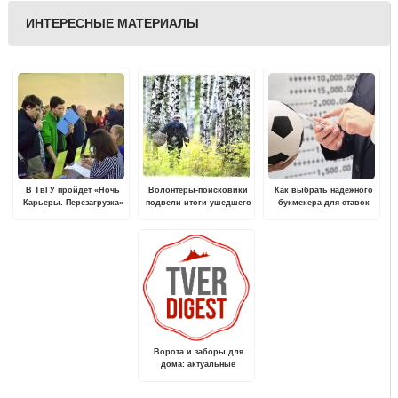
ИНТЕРЕСНЫЕ МАТЕРИАЛЫ
В ТвГУ пройдет «Ночь
Волонтеры-поисковики
Как выбрать надежного
Карьеры. Перезагрузка»
подвели итоги ушедшего
букмекера для ставок
года
Ворота и заборы для
дома: актуальные
тренды и лучшие
варианты