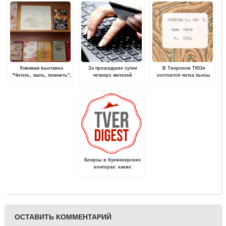
Книжная выставка
За прошедшие сутки
В Тверском ТЮЗе
"Читать, знать, помнить",
четверо жителей
состоится читка пьесы
посвященная памяти
Верхневолжья стали
«Фриц Бауэр»
Великой Отечественной
жертвами мошенничества
войны, проходит в
в соцсетях
Твери
Бонусы в букмекерских
конторах: какие
предложения входят в
рейтинг лучших?
ОСТАВИТЬ КОММЕНТАРИЙ