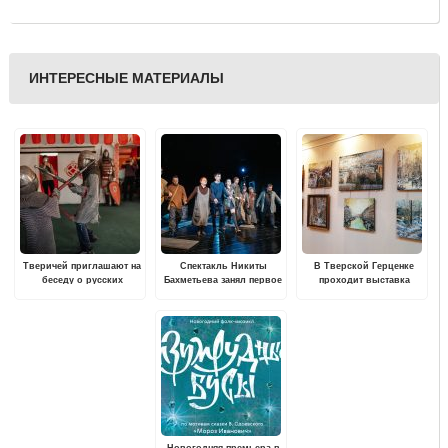
ИНТЕРЕСНЫЕ МАТЕРИАЛЫ
Тверичей приглашают на
Спектакль Никиты
В Тверской Герценке
беседу о русских
Бахметьева занял первое
проходит выставка
дружинах
место в "Гостях из
живописи Сергея
будущего"
Смирнова
Новогодняя премьера в