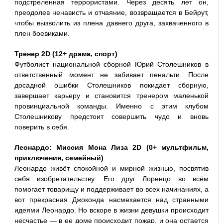
подстреленная террористами. Через десять лет он,
преодолев ненависть и отчаяние, возвращается в Бейрут,
чтобы вызволить из плена давнего друга, захваченного в
плен боевиками.
Тренер 2D (12+ драма, спорт)
Футболист национальной сборной Юрий Столешников в
ответственный момент не забивает пенальти. После
досадной ошибки Столешников покидает сборную,
завершает карьеру и становится тренером маленькой
провинциальной команды. Именно с этим клубом
Столешникову предстоит совершить чудо и вновь
поверить в себя.
Леонардо: Миссия Мона Лиза 2D (0+ мультфильм,
приключения, семейный)
Леонардо живёт спокойной и мирной жизнью, посвятив
себя изобретательству. Его друг Лоренцо во всём
помогает товарищу и поддерживает во всех начинаниях, а
вот прекрасная Джоконда насмехается над странными
идеями Леонардо. Но вскоре в жизни девушки происходит
несчастье — в ее доме происходит пожар, и она остается