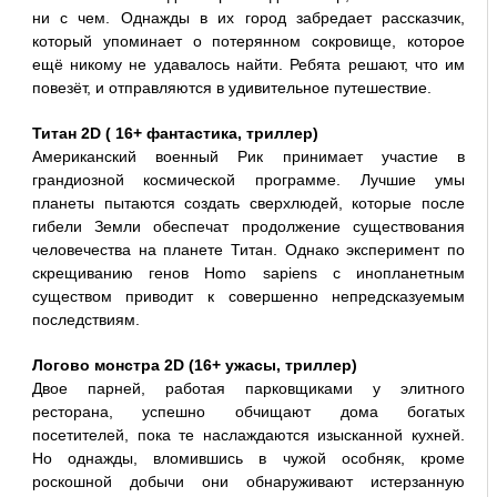
ни с чем. Однажды в их город забредает рассказчик,
который упоминает о потерянном сокровище, которое
ещё никому не удавалось найти. Ребята решают, что им
повезёт, и отправляются в удивительное путешествие.
Титан 2D ( 16+ фантастика, триллер)
Американский военный Рик принимает участие в
грандиозной космической программе. Лучшие умы
планеты пытаются создать сверхлюдей, которые после
гибели Земли обеспечат продолжение существования
человечества на планете Титан. Однако эксперимент по
скрещиванию генов Homo sapiens с инопланетным
существом приводит к совершенно непредсказуемым
последствиям.
Логово монстра 2D (16+ ужасы, триллер)
Двое парней, работая парковщиками у элитного
ресторана, успешно обчищают дома богатых
посетителей, пока те наслаждаются изысканной кухней.
Но однажды, вломившись в чужой особняк, кроме
роскошной добычи они обнаруживают истерзанную