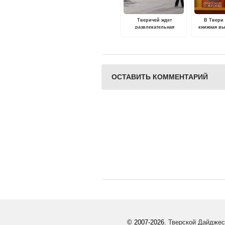
Тверичей ждет
В Твери
развлекательная
книжная вы
программа к Дню
летию со д
российского
Юрия Ва
студенчества
Крас
ОСТАВИТЬ КОММЕНТАРИЙ
© 2007-2026.
Тверской Дайджес