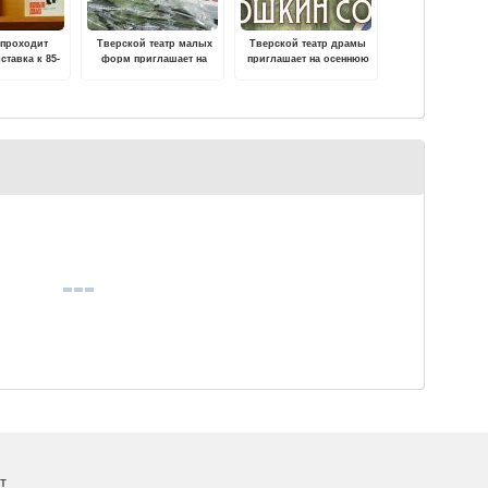
 проходит
Тверской театр малых
Тверской театр драмы
ставка к 85-
форм приглашает на
приглашает на осеннюю
ня рождения
экспериментальную
премьеру по
сильевича
постановку - мюзикл
Достоевскому
авина
"Мастер и Маргарита"
т