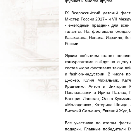
фуршет и многое другое.
IX Всероссийский детский фес
Мистер России 2017» и VII Межд
- ежегодный праздник для всей 
таланты. На фестивале ожидают
Казахстана, Непала, Израиля, Ве
России.
Ярким событием станет появле
конкурсантами выйдут на сцену 
состав жюри фестиваля также вой
и fashion-индустрии. В числе 
Джокер, Юлия Михальчик, Кат
Кравченко, Антон и Виктория 
Павлиашвили и Ирина Патлах, П
Валерия Ланская, Ольга Кузьмин
«Молодежка», Катерина Шпица, 
Виталий Савченко, Евгений Жук, 
Все участники по итогам фест
подарки. Главные победители I