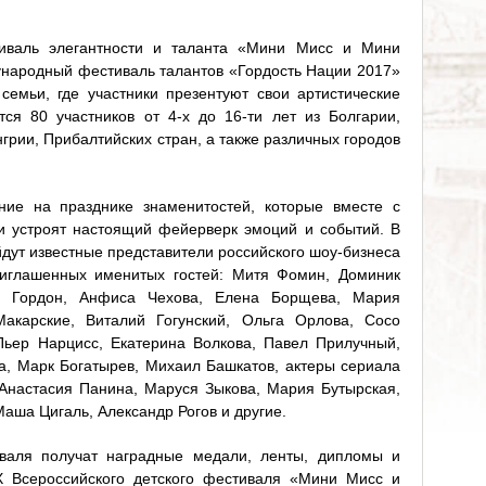
тиваль элегантности и таланта «Мини Мисс и Мини
ународный фестиваль талантов «Гордость Нации 2017»
семьи, где участники презентуют свои артистические
ся 80 участников от 4-х до 16-ти лет из Болгарии,
нгрии, Прибалтийских стран, а также различных городов
ние на празднике знаменитостей, которые вместе с
и устроят настоящий фейерверк эмоций и событий. В
дут известные представители российского шоу-бизнеса
приглашенных именитых гостей: Митя Фомин, Доминик
я Гордон, Анфиса Чехова, Елена Борщева, Мария
Макарские, Виталий Гогунский, Ольга Орлова, Сосо
ьер Нарцисс, Екатерина Волкова, Павел Прилучный,
а, Марк Богатырев, Михаил Башкатов, актеры сериала
Анастасия Панина, Маруся Зыкова, Мария Бутырская,
Маша Цигаль, Александр Рогов и другие.
иваля получат наградные медали, ленты, дипломы и
X Всероссийского детского фестиваля «Мини Мисс и