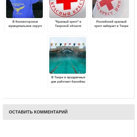
В Кесовогорском
"Красный крест" в
Российский красный
муниципальном округе
Тверской области
крест набирает в Твери
пропали двое
проводит бесплатные
волонтеров для
подростков [Найдены,
мастер-классы по первой
обучения и работы по
живы]
помощи для школьников
программе "Первая
и студентов
помощь"
В Твери в праздничные
дни работают бассейны
ОСТАВИТЬ КОММЕНТАРИЙ