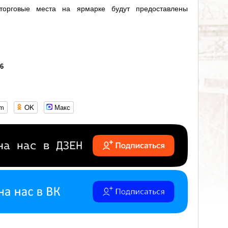
орговые места на ярмарке будут предоставлены
16
om
OK
Макс