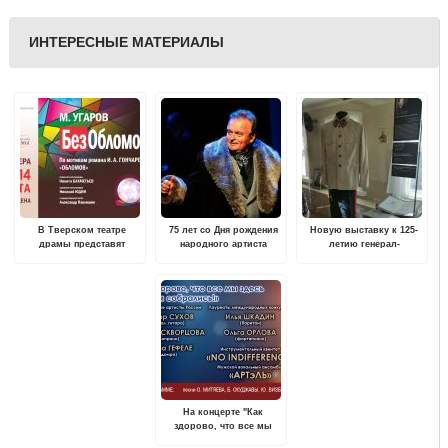
ИНТЕРЕСНЫЕ МАТЕРИАЛЫ
В Тверском театре
75 лет со Дня рождения
Новую выставку к 125-
драмы представят
народного артиста
летию генерал-
инсценировку
России Константина
лейтенанта Ефремова
"Обломова" на малой
Юченкова
представил Ржевский
сцене
филиал Музея Победы
На концерте "Как
здорово, что все мы
здесь сегодня