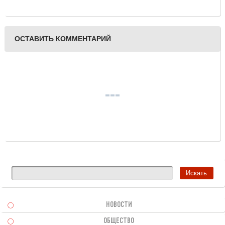
собрались" в Твери
прозвучат песни О.
Митяева, Б. Окуджавы,
Ю. Визбора, А.
Розенбаума и других
ОСТАВИТЬ КОММЕНТАРИЙ
известных музыкантов
НОВОСТИ
ОБЩЕСТВО