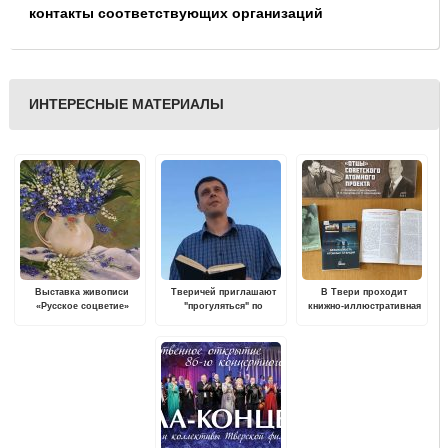
контакты соответствующих организаций
ИНТЕРЕСНЫЕ МАТЕРИАЛЫ
Выставка живописи
Тверичей приглашают
В Твери проходит
«Русское соцветие»
"прогуляться" по
книжно-иллюстративная
пройдет в Вышнем
тверским страницам
выставка "Отцы
Волочке
русской поэзии
советского атомного
проекта"