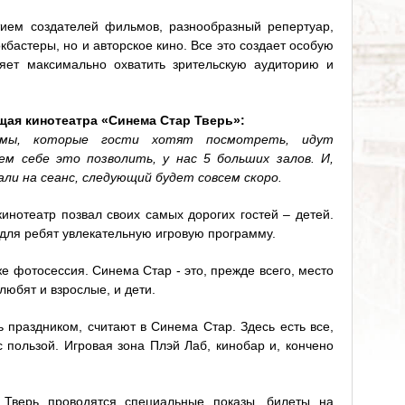
ием создателей фильмов, разнообразный репертуар,
кбастеры, но и авторское кино. Все это создает особую
яет максимально охватить зрительскую аудиторию и
ая кинотеатра «Синема Стар Тверь»:
ьмы, которые гости хотят посмотреть, идут
ем себе это позволить, у нас 5 больших залов. И,
ли на сеанс, следующий будет совсем скоро.
инотеатр позвал своих самых дорогих гостей – детей.
для ребят увлекательную игровую программу.
же фотосессия. Синема Стар - это, прежде всего, место
любят и взрослые, и дети.
 праздником, считают в Синема Стар. Здесь есть все,
 пользой. Игровая зона Плэй Лаб, кинобар и, кончено
Тверь проводятся специальные показы, билеты на