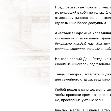
Предпремьерные показы с участ
включающий в себя не только бло
атмосферу кинотеатра и позвол
сделать кино более доступным.
Анастасия Сорокина Управляющ
Достаточно известные фил
буквально каждый час. Мы мож
соответственно, если вы опозда
На свой первый День Рождения к
Любимые киногерои подготовили 
Танцы, конкурсы, эстафеты, и да
для семейного отдыха, ведь кино 
Любой поход в кино должен стать
чтобы провести время весело и с
же, просторные уютные залы.
Каждый месяц в Синема Стар 