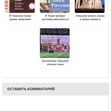
В Тверском театре
В Твери пройдет
Открытие нового сезона
драмы представят
выставка живописи из
и новых планов в
инсценировку
семейной коллекции
Тверском театре драмы
"Обломова" на малой
Владимира Зорина
сцене
«Лики России»
Коллективы Тверской
области стали
Лауреатами
Межрегионального
фестиваля-конкурса
"Троицкие обереги"
ОСТАВИТЬ КОММЕНТАРИЙ