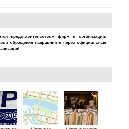
ется представительством фирм и организаций,
Свои обращения направляйте через официальные
ганизаций
сширили зону
В Твери ночью
В Твери все желающие