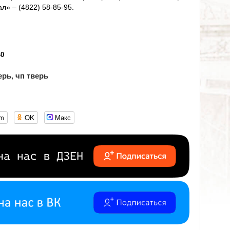
» – (4822) 58-85-95.
40
ерь
чп тверь
,
om
OK
Макс