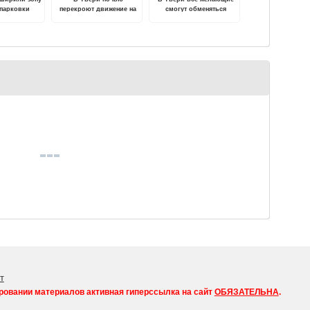
 парковки
перекроют движение на
смогут обменяться
Старом Волжском мосту
книгами
т
ровании материалов активная гиперссылка на сайт
ОБЯЗАТЕЛЬНА
.