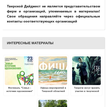
Тверской Дайджест не является представительством
фирм и организаций, упоминаемых в материалах!
Свои обращения направляйте через официальные
контакты соответствующих организаций
ИНТЕРЕСНЫЕ МАТЕРИАЛЫ
Фестиваль "Семья –
Афиша мероприятий в
Тверичи могут принять
источник вдохновения"
Тверской областной
участие в творческой
пройдет в Андреаполе
картинной галерее на
встрече с режиссером
июль 2023 года
Анаром Аббасовым и
актером Александром
Лойе