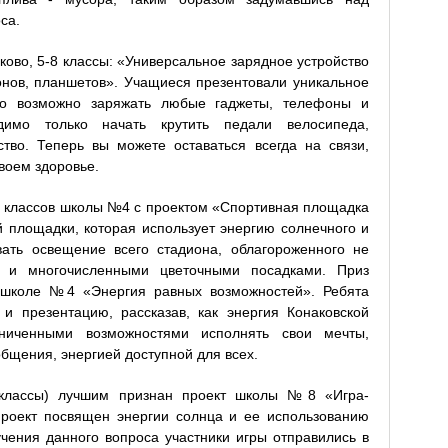
са.
ково, 5-8 классы: «Универсальное зарядное устройство
нов, планшетов». Учащиеся презентовали уникальное
го возможно заряжать любые гаджеты, телефоны и
димо только начать крутить педали велосипеда,
тво. Теперь вы можете оставаться всегда на связи,
воем здоровье.
8 классов школы №4 с проектом «Спортивная площадка
й площадки, которая использует энергию солнечного и
вать освещение всего стадиона, облагороженного не
о и многочисленными цветочными посадками. Приз
я школе №4 «Энергия равных возможностей». Ребята
и презентацию, рассказав, как энергия Конаковской
ниченными возможностями исполнять свои мечты,
бщения, энергией доступной для всех.
 классы) лучшим признан проект школы №8 «Игра-
Проект посвящен энергии солнца и ее использованию
чения данного вопроса участники игры отправились в