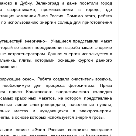
наково в Дубну, Зеленоград и даже посетили город
со сверстниками, проживающими в городе, где
танция компании Энел Россия. Помимо этого, ребята
по использованию энергии солнца для приготовления
тешествуй энергично». Учащиеся представили макет
оторый во время передвижения вырабатывает энергию
ше ветрогенераторам. Данная энергия используется в
дильника, плиты, которыми оснащен фургон данного
движения.
ирующее окно». Ребята создали очиститель воздуха,
, необходимую для процесса фотосинтеза. Приза
лся проект Конаковского энергетического колледжа
 самых красочных макетов, на котором представлена
льные линии электропередачи, населенные пункты,
упных местах и нуждающихся в электроэнергии.
ты, в основе которых используется энергия грозы.
льном офисе «Энел Россия» состоится заседание
реди лучших проектов, представленных Конаковской,