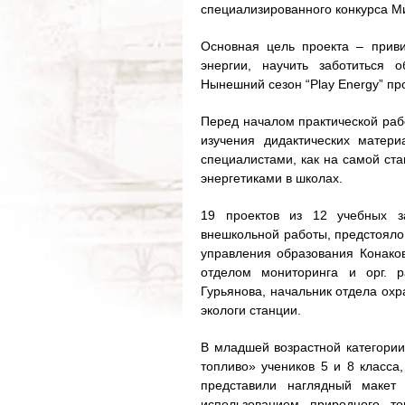
специализированного конкурса М
Основная цель проекта – прив
энергии, научить заботиться 
Нынешний сезон “Play Energy” пр
Перед началом практической рабо
изучения дидактических матер
специалистами, как на самой ста
энергетиками в школах.
19 проектов из 12 учебных з
внешкольной работы, предстояло 
управления образования Конако
отделом мониторинга и орг. 
Гурьянова, начальник отдела ох
экологи станции.
В младшей возрастной категории
топливо» учеников 5 и 8 класса,
представили наглядный макет 
использованием природного т