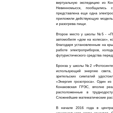
виртуальную экспедицию из Ко
Невинномысск, пообщались 
представлена еще одна электрос
приложили действующую модель 
и разогрева пищи.
Второе место у школы №5 - «Пу
автомобиля «дом на колесах», к
благодаря установленным на кры
работе электроприборов, холо
футуристического средства пере
Бронза у школы №2 «Фотосинтез
использующий энергию света
зрительских симпатий удостои
«Энергия грозотроса». Один из
Конаковская ГРЭС, вполне реа
расположенные в труднодост
Сложнейшие математические расче
В начале 2016 года в центра
национального жюри конкурса. С