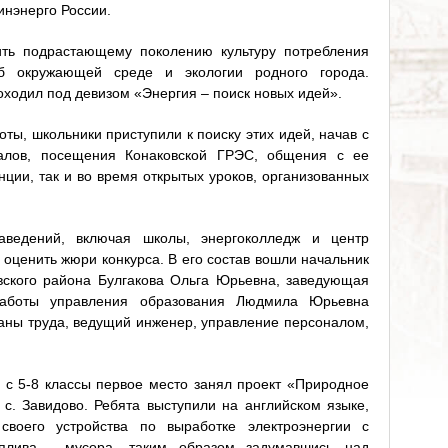
инэнерго России.
ить подрастающему поколению культуру потребления
об окружающей среде и экологии родного города.
оходил под девизом «Энергия – поиск новых идей».
ты, школьники приступили к поиску этих идей, начав с
иалов, посещения Конаковской ГРЭС, общения с ее
нции, так и во время открытых уроков, организованных
аведений, включая школы, энергоколледж и центр
оценить жюри конкурса. В его состав вошли начальник
вского района Булгакова Ольга Юрьевна, заведующая
работы управления образования Людмила Юрьевна
раны труда, ведущий инженер, управление персоналом,
 с 5-8 классы первое место занял проект «Природное
 с. Завидово. Ребята выступили на английском языке,
своего устройства по выработке электроэнергии с
оплива - мусора, таким образом задумавшись над