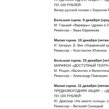
ПО 100 РУБЛЕЙ!
Вечер русской поэзии с Борисом
Большая сцена. 9 декабря (среда
М. Горький «Варвары» (драма в 3
Режиссер – Вера Ефремова
Малая сцена. 10 декабря (четвер
И. Хагеруп, Б. Вик «Норвежский к
Режиссер – Константин Юченков
Большая сцена. 10 декабря (чет
МАРАФОН «ДОСТУПНЫЙ ТЕАТР» 
М. Рощин «Валентин и Валентина»
Режиссер – Александр Павлишин
Малая сцена. 11 декабря (пятниц
ПРЕДНОВОГОДНЯЯ АКЦИЯ – «Д
ПО 100 РУБЛЕЙ!
Ю. Дамскер «На закате солнца» (
Режиссер – Виталий Синицкий