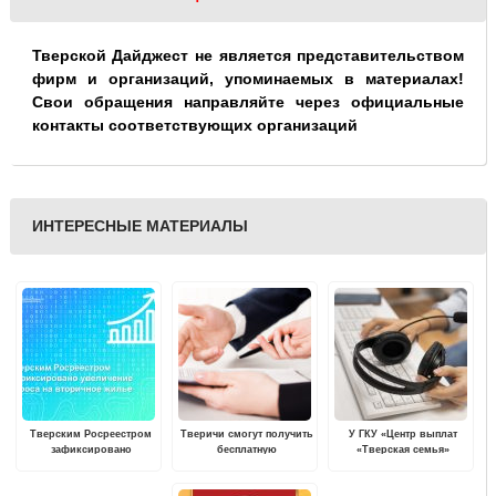
Тверской Дайджест не является представительством
фирм и организаций, упоминаемых в материалах!
Свои обращения направляйте через официальные
контакты соответствующих организаций
ИНТЕРЕСНЫЕ МАТЕРИАЛЫ
Тверским Росреестром
Тверичи смогут получить
У ГКУ «Центр выплат
зафиксировано
бесплатную
«Тверская семья»
увеличение спроса на
консультацию по
изменился номер
вторичное жилье
юридическим вопросам
горячей линии