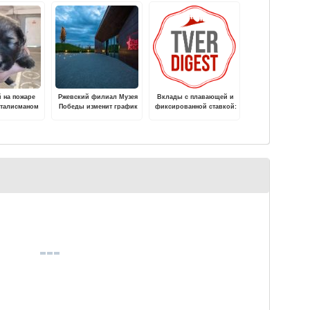
 на пожаре
Ржевский филиал Музея
Вклады с плавающей и
 талисманом
Победы изменит график
фиксированной ставкой:
 пожарно-
работы в новогодние
кому подходят
ьной части
праздники