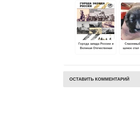
Города запада России и
Спасенный
Великая Отечественая
щенок стал
война
тверской
спасател
ОСТАВИТЬ КОММЕНТАРИЙ