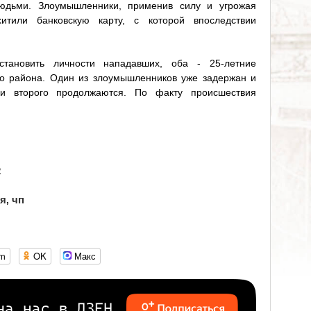
юдьми. Злоумышленники, применив силу и угрожая
итили банковскую карту, с которой впоследствии
становить личности нападавших, оба - 25-летние
го района. Один из злоумышленников уже задержан и
ки второго продолжаются. По факту происшествия
2
ия
чп
,
om
OK
Макс