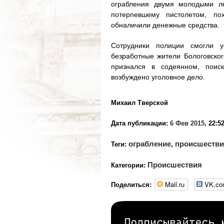
ограбления двумя молодыми л
потерпевшему пистолетом, пох
обналичили денежные средства.
Сотрудники полиции смогли у
безработные жители Бологовско
признался в содеянном, поис
возбуждено уголовное дело.
Михаил Тверской
Дата публикации:
6 Фев 2015
, 22:5
ограбление
происшеств
Теги:
,
Происшествия
Категории:
Mail.ru
VK.c
Поделиться: