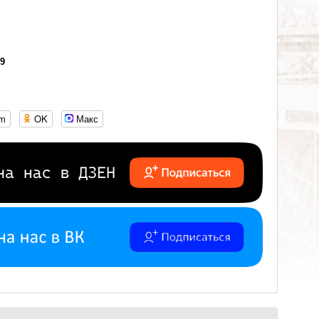
09
om
OK
Макс