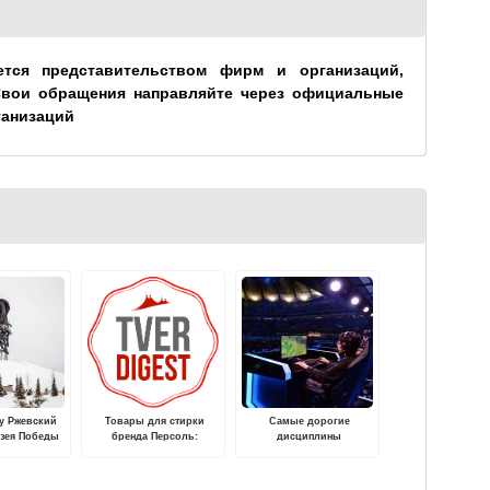
ется представительством фирм и организаций,
Свои обращения направляйте через официальные
ганизаций
ду Ржевский
Товары для стирки
Самые дорогие
зея Победы
бренда Персоль:
дисциплины
вит новый
преимущества
киберспорта — сколько
ный проект
использования
денег приносят игры?
ы Ржева"