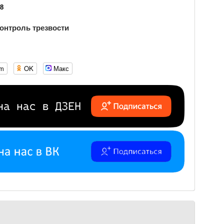
08
онтроль трезвости
om
OK
Макс