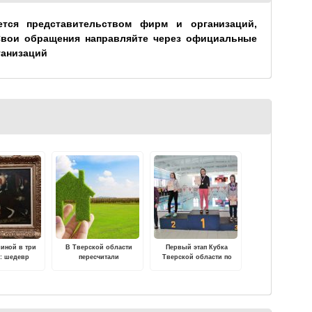
ется представительством фирм и организаций,
Свои обращения направляйте через официальные
ганизаций
линой в три
В Тверской области
Первый этап Кубка
я: шедевр
пересчитали
Тверской области по
го мастера в
кадастровую стоимость
плаванию пройдет в
х ВИЭМ
земельных участков
городе Бологое