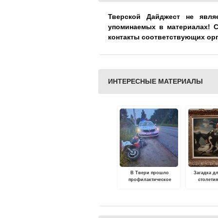
Тверской Дайджест не явля
упоминаемых в материалах! 
контакты соответствующих ор
ИНТЕРЕСНЫЕ МАТЕРИАЛЫ
В Твери прошло
Загадка д
профилактическое
столети
мероприятие "Водитель
неизвестно
без права управления"
фонда