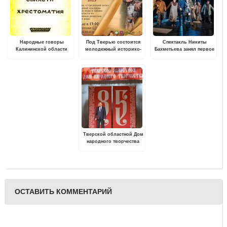
Народные говоры
Под Тверью состоится
Спектакль Никиты
Калининской области
молодежный историко-
Бахметьева занял первое
этнографический
место в "Гостях из
фестиваль «Новолетие»
будущего"
Тверской областной Дом
народного творчества
отметил 85-летие своей
деятельности
ОСТАВИТЬ КОММЕНТАРИЙ