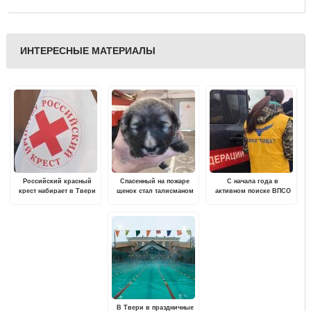
ИНТЕРЕСНЫЕ МАТЕРИАЛЫ
Российский красный
Спасенный на пожаре
С начала года в
крест набирает в Твери
щенок стал талисманом
активном поиске ВПСО
волонтеров для
тверской пожарно-
"Сова" уже четверо
обучения и работы по
спасательной части
пропавших
программе "Первая
помощь"
В Твери в праздничные