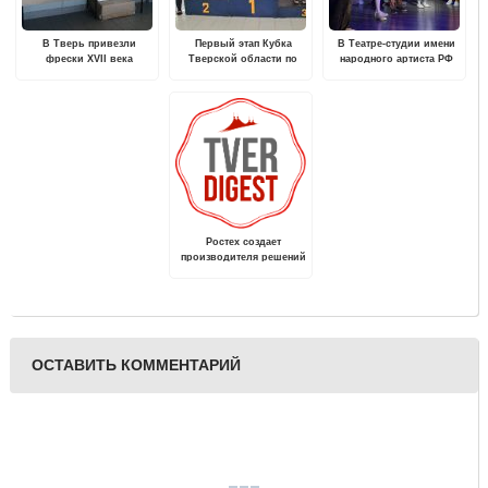
В Тверь привезли
Первый этап Кубка
В Театре-студии имени
фрески XVII века
Тверской области по
народного артиста РФ
плаванию пройдет в
А.А. Чуйкова покажут
городе Бологое
сказку "Волшебная ночь,
или когда оживают
игрушки"
Ростех создает
производителя решений
мобильной связи 4G, 5G
и последующих
поколений
ОСТАВИТЬ КОММЕНТАРИЙ