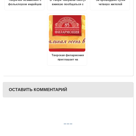
фольклором индейцев
вживую пообщаться с
четверо жителей
Северной Америки
актерами спектакля
Верхневолжья стали
"Таланты и поклонники"
жертвами мошенничества
в соцсетях
Тверская филармония
приглашает на
традиционный
фестиваль "Музыкальная
осень в Твери"
ОСТАВИТЬ КОММЕНТАРИЙ