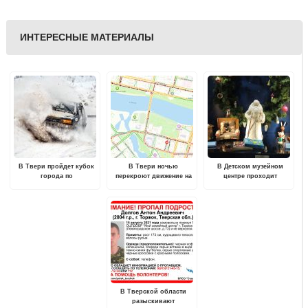
ИНТЕРЕСНЫЕ МАТЕРИАЛЫ
В Твери пройдет кубок
В Твери ночью
В Детском музейном
города по
перекроют движение на
центре проходит
автомобильному спорту
Старом Волжском мосту
выставка «Зимние
"Рождественская гонка"
праздники и забавы»
В Тверской области
разыскивают