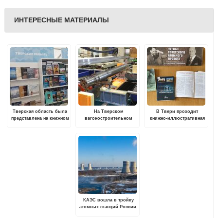
ИНТЕРЕСНЫЕ МАТЕРИАЛЫ
Тверская область была
На Тверском
В Твери проходит
представлена на книжном
вагоностроительном
книжно-иллюстративная
фестивале «Красная
заводе запустили в
выставка "Отцы
площадь»
эксплуатацию новый
советского атомного
комплекс
проекта"
ультразвукового
контроля чистовых осей
колесных пар
КАЭС вошла в тройку
атомных станций России,
внесших наибольший