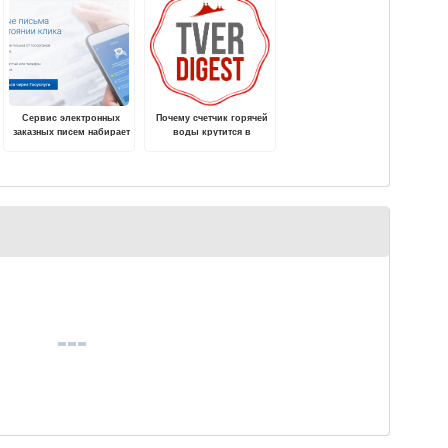
Сервис электронных
Почему счетчик горячей
заказных писем набирает
воды крутится в
популярность у жителей
обратную сторону —
Тверской области
переток, смеситель,
воздух и обратный
клапан