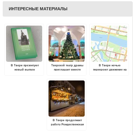
ИНТЕРЕСНЫЕ МАТЕРИАЛЫ
В Твери презентуют
Тверской театр драмы
В Твери ночью
новый выпуск
приглашает вместе
перекроют движение на
Литературного альманаха
провести праздничные
Старом Волжском мосту
выходные
В Твери продолжает
работу Рождественская
ярмарка