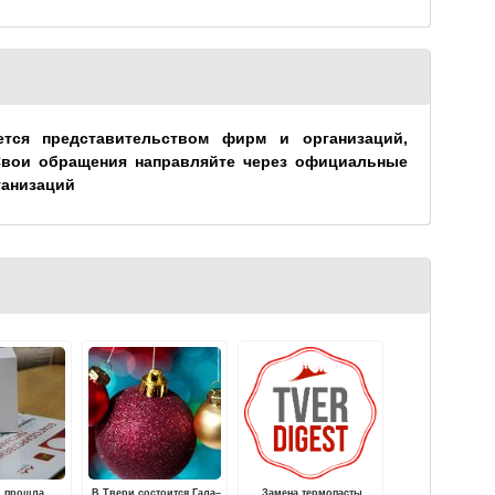
ется представительством фирм и организаций,
Свои обращения направляйте через официальные
ганизаций
и прошла
В Твери состоится Гала–
Замена термопасты