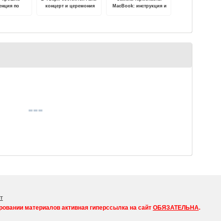
енция по
концерт и церемония
MacBook: инструкция и
молодежной
награждения
советы
итики
победителей IV
Областного детско–
юношеского фестиваля
"#PROНОВЫЙГОД"
т
ровании материалов активная гиперссылка на сайт
ОБЯЗАТЕЛЬНА
.