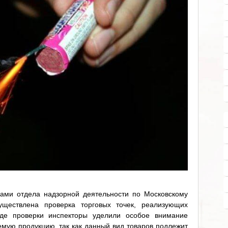
рами отдела надзорной деятельности по Московскому
ществлена проверка торговых точек, реализующих
оде проверки инспекторы уделили особое внимание
емую продукцию, так как данный вид товаров подлежит