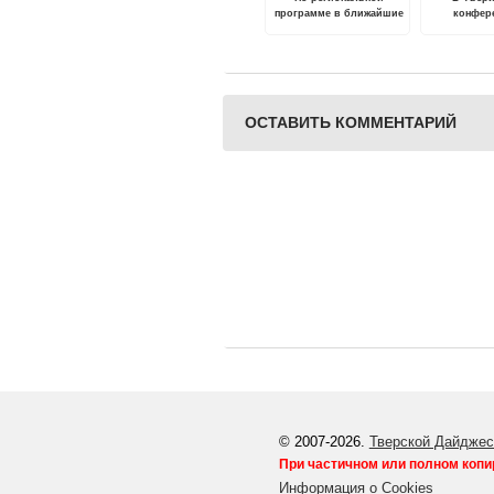
программе в ближайшие
конфер
три года проведут
вопросам 
капремонт в 823
пол
многоквартирных домах
ОСТАВИТЬ КОММЕНТАРИЙ
© 2007-2026.
Тверской Дайджес
При частичном или полном копи
Информация о Cookies