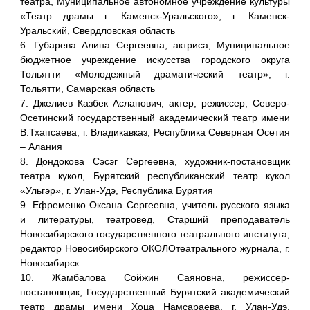
театра, Муниципальное автономное учреждение культуры
«Театр драмы г. Каменск-Уральского», г. Каменск-
Уральский, Свердловская область
6. Губарева Алина Сергеевна, актриса, Муниципальное
бюджетное учреждение искусства городского округа
Тольятти «Молодежный драматический театр», г.
Тольятти, Самарская область
7. Джелиев Казбек Асланович, актер, режиссер, Северо-
Осетинский государственный академический театр имени
В.Тхапсаева, г. Владикавказ, Республика Северная Осетия
– Алания
8. Дондокова Сэсэг Сергеевна, художник-постановщик
театра кукол, Бурятский республиканский театр кукол
«Ульгэр», г. Улан-Удэ, Республика Бурятия
9. Ефременко Оксана Сергеевна, учитель русского языка
и литературы, театровед, Старший преподаватель
Новосибирского государственного театрального института,
редактор Новосибирского ОКОЛОтеатрального журнала, г.
Новосибирск
10. Жамбалова Сойжин Саяновна, режиссер-
постановщик, Государственный Бурятский академический
театр драмы имени Хоца Намсараева, г. Улан-Удэ,