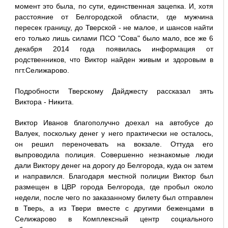
момент это была, по сути, единственная зацепка. И, хотя
расстояние от Белгородской области, где мужчина
пересек границу, до Тверской - не малое, и шансов найти
его только лишь силами ПСО "Сова" было мало, все же 6
декабря 2014 года появилась информация от
родственников, что Виктор найден живым и здоровым в
пгт.Селижарово.
Подробности Тверскому Дайджесту рассказал зять
Виктора - Никита.
Виктор Иванов благополучно доехал на автобусе до
Валуек, поскольку денег у него практически не осталось,
он решил переночевать на вокзале. Оттуда его
выпроводила полиция. Совершенно незнакомые люди
дали Виктору денег на дорогу до Белгорода, куда он затем
и направился. Благодаря местной полиции Виктор был
размещен в ЦВР города Белгорода, где пробыл около
недели, после чего по заказанному билету был отправлен
в Тверь, а из Твери вместе с другими беженцами в
Селижарово в Комплексный центр социального