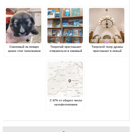
Спасенный на пожаре
Тверичай приглашают
Тверской театр драмы
щенок стал талисманом
отправиться в книжный
приглашает в новый
тверской пожарно-
экотур по Верхневолжью
сезон
спасательной части
С 67% от общего числа
ортофотопланов
территории Тверской
области снят гриф
«секретно»