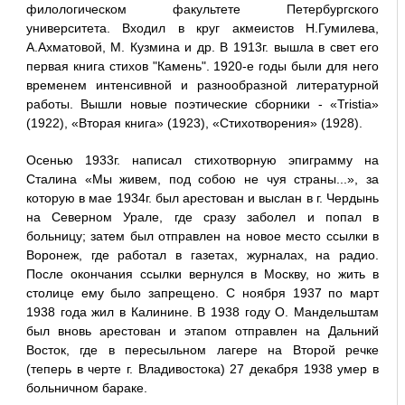
филологическом факультете Петербургского
университета. Входил в круг акмеистов Н.Гумилева,
А.Ахматовой, М. Кузмина и др. В 1913г. вышла в свет его
первая книга стихов "Камень". 1920-е годы были для него
временем интенсивной и разнообразной литературной
работы. Вышли новые поэтические сборники - «Tristia»
(1922), «Вторая книга» (1923), «Стихотворения» (1928).
Осенью 1933г. написал стихотворную эпиграмму на
Сталина «Мы живем, под собою не чуя страны...», за
которую в мае 1934г. был арестован и выслан в г. Чердынь
на Северном Урале, где сразу заболел и попал в
больницу; затем был отправлен на новое место ссылки в
Воронеж, где работал в газетах, журналах, на радио.
После окончания ссылки вернулся в Москву, но жить в
столице ему было запрещено. С ноября 1937 по март
1938 года жил в Калинине. В 1938 году О. Мандельштам
был вновь арестован и этапом отправлен на Дальний
Восток, где в пересыльном лагере на Второй речке
(теперь в черте г. Владивостока) 27 декабря 1938 умер в
больничном бараке.