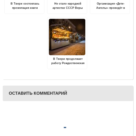
В Твери состоялась
Не стало народной
Организация «Дети-
презентация книги
артистки СССР Веры
Ангелы» проведёт в
«Фельдмаршал Гурко»
Васильевой
Твери
благотворительную
акцию «Мы с тобой
похожи»
В Твери продолжает
работу Рождественская
ярмарка
ОСТАВИТЬ КОММЕНТАРИЙ