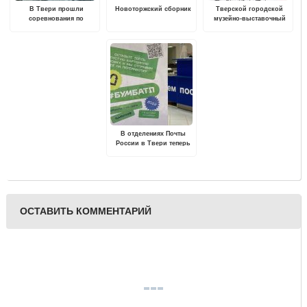
В Твери прошли
Новоторжский сборник
Тверской городской
соревнования по
музейно-выставочный
парусному спорту
центр приглашает на
праздничную программу
"Свет Рождественской
Звезды"
В отделениях Почты
России в Твери теперь
можно сдать упаковку на
переработку
ОСТАВИТЬ КОММЕНТАРИЙ