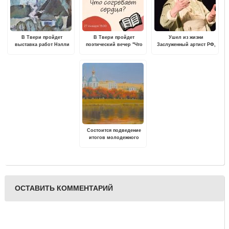
В Твери пройдет
В Твери пройдет
Ушел из жизни
выставка работ Нэлли
поэтический вечер "Что
Заслуженный артист РФ,
Пятышевой "В поисках
согревает сердца?"
режиссер-постановщик,
гармонии"
артист тверского ТЮЗа
Г.А. Казарьян
Состоится подведение
итогов молодежного
творческого конкурса
"Тверской пейзаж"
ОСТАВИТЬ КОММЕНТАРИЙ