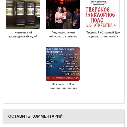
Конаковский
Подведены итоги
Тверской областной Дом
краеведческий музей
областного конкурса
народного творчества
обновил экспозицию
исполнителей эстрадной
проводит XVI Областную
музыки "Вокал-Премиум"
научно-практическую
конференцию «Тверское
фольклорное поле.
Новые открытия»
На концерте "Как
здорово, что все мы
здесь сегодня
собрались" в Твери
прозвучат песни О.
Митяева, Б. Окуджавы,
Ю. Визбора, А.
Розенбаума и других
ОСТАВИТЬ КОММЕНТАРИЙ
известных музыкантов