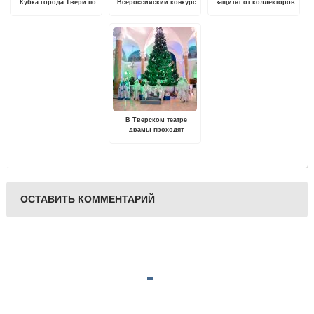
Кубка города Твери по
Всероссийский конкурс
защитят от коллекторов
рыболовному спорту
«Семейная столица
России»
В Тверском театре
драмы проходят
Губернаторские ёлки
ОСТАВИТЬ КОММЕНТАРИЙ