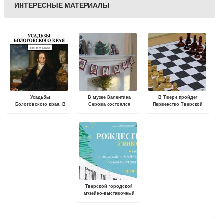
ИНТЕРЕСНЫЕ МАТЕРИАЛЫ
Усадьбы
В музее Валентина
В Твери пройдет
Бологовского края. В
Серова состоялся
Первенство Тверской
отрогах Валдая
музейно-
области по шахматам
театрализованный
среди мальчиков и
праздник "Рождество в
девочек до 9 лет
Домотканово"
Тверской городской
музейно-выставочный
центр приглашает на
праздничную программу
"Свет Рождественской