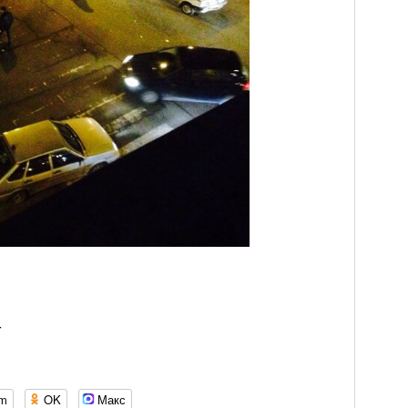
4
om
OK
Макс