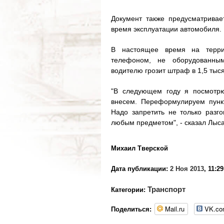
Документ также предусматрива
время эксплуатации автомобиля.
В настоящее время на терри
телефоном, не оборудованным
водителю грозит штраф в 1,5 тыс
"В следующем году я посмотрю
внесем. Переформулируем пункт
Надо запретить не только раз
любым предметом", - сказал Лыса
Михаил Тверской
Дата публикации:
2 Ноя 2013
, 11:29
Транспорт
Категории:
Mail.ru
VK.c
Поделиться: