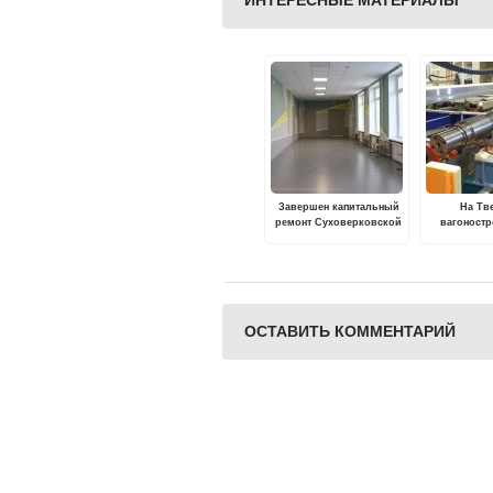
ИНТЕРЕСНЫЕ МАТЕРИАЛЫ
Завершен капитальный
На Тв
ремонт Суховерковской
вагоност
средней
заводе з
общеобразовательной
эксплуат
школы
ком
ультраз
контроля ч
колес
ОСТАВИТЬ КОММЕНТАРИЙ