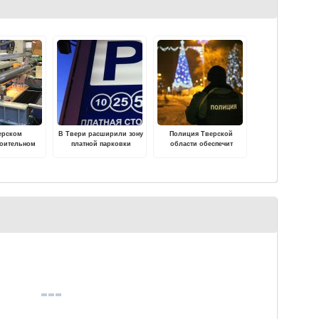
ерском
В Твери расширили зону
Полиция Тверской
роительном
платной парковки
области обеспечит
апустили в
общественный порядок и
ацию новый
безопасность граждан во
плекс
время новогодних
вукового
праздников
истовых осей
ных пар