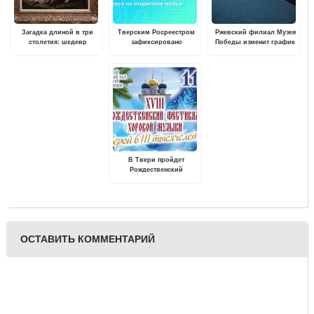
Загадка длиной в три
Тверским Росреестром
Ржевский филиал Музея
столетия: шедевр
зафиксировано
Победы изменит график
неизвестного мастера в
увеличение спроса на
работы в новогодние
фондах ВИЭМ
вторичное жилье
праздники
В Твери пройдет
Рождественский
фестиваль хоровой
музыки "С верой в III
тысячелетие"
ОСТАВИТЬ КОММЕНТАРИЙ