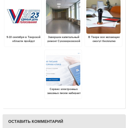
9-10 сентября в Тверской
Завершен капитальный
В Твери все желающие
области пройдут
ремонт Суховерковской
смогут бесплатно
выборы депутатов
средней
проконсультироваться с
органов местного
общеобразовательной
нотариусом
самоуправления
школы
Сервис электронных
заказных писем набирает
популярность у жителей
Тверской области
ОСТАВИТЬ КОММЕНТАРИЙ