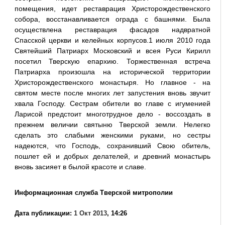
помещения, идет реставрация Христорождественского
собора, восстанавливается ограда с башнями. Была
осуществлена реставрация фасадов надвратной
Спасской церкви и келейных корпусов.1 июля 2010 года
Святейший Патриарх Московский и всея Руси Кирилл
посетил Тверскую епархию. Торжественная встреча
Патриарха произошла на исторической территории
Христорождественского монастыря. Но главное - на
святом месте после многих лет запустения вновь звучит
хвала Господу. Сестрам обители во главе с игуменией
Ларисой предстоит многотрудное дело - воссоздать в
прежнем величии святыню Тверской земли. Нелегко
сделать это слабыми женскими руками, но сестры
надеются, что Господь, сохранивший Свою обитель,
пошлет ей и добрых делателей, и древний монастырь
вновь засияет в былой красоте и славе.
Информационная служба Тверской митрополии
Дата публикации:
1 Окт 2013
, 14:26