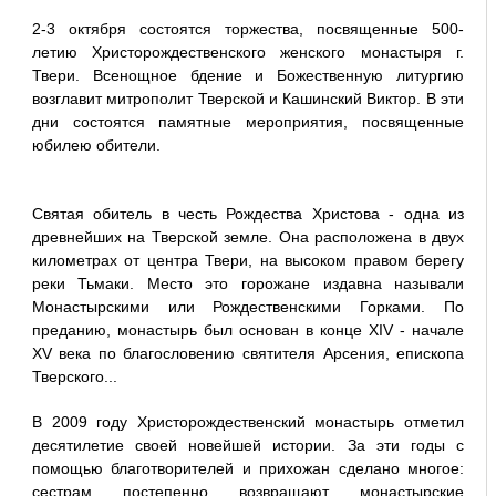
2-3 октября состоятся торжества, посвященные 500-
летию Христорождественского женского монастыря г.
Твери. Всенощное бдение и Божественную литургию
возглавит митрополит Тверской и Кашинский Виктор. В эти
дни состоятся памятные мероприятия, посвященные
юбилею обители.
Святая обитель в честь Рождества Христова - одна из
древнейших на Тверской земле. Она расположена в двух
километрах от центра Твери, на высоком правом берегу
реки Тьмаки. Место это горожане издавна называли
Монастырскими или Рождественскими Горками. По
преданию, монастырь был основан в конце XIV - начале
XV века по благословению святителя Арсения, епископа
Тверского...
В 2009 году Христорождественский монастырь отметил
десятилетие своей новейшей истории. За эти годы с
помощью благотворителей и прихожан сделано многое:
сестрам постепенно возвращают монастырские