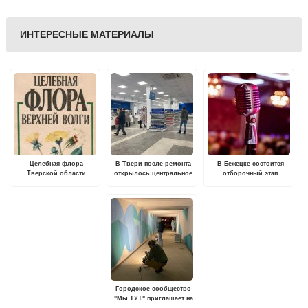
ИНТЕРЕСНЫЕ МАТЕРИАЛЫ
Целебная флора
В Твери после ремонта
В Бежецке состоится
Тверской области
открылось центральное
отборочный этап
почтовое отделение
областного конкурса
исполнителей эстрадной
музыки "Вокал-Премиум"
Городское сообщество
"Мы ТУТ" приглашает на
открытие нового сезона