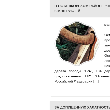
В ОСТАШКОВСКОМ РАЙОНЕ "Ч
3 МЛН.РУБЛЕЙ
5 Се
Ос
пр
за
дре
Ост
ле
не
дерева породы "Ель", 134 дер
представленной ГКУ "Осташко
Российской Федерации […]
ЗА ДОПУЩЕННУЮ ХАЛАТНОСТ