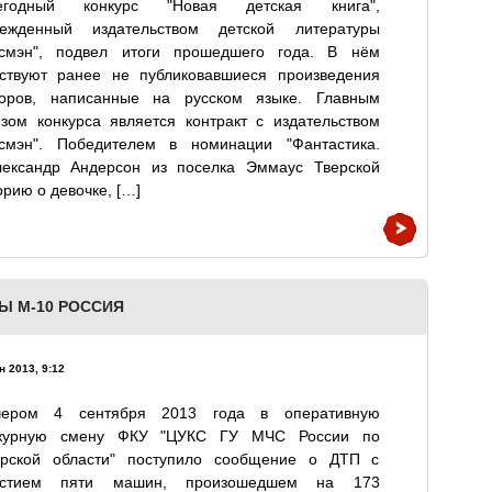
егодный конкурс "Новая детская книга",
режденный издательством детской литературы
осмэн", подвел итоги прошедшего года. В нём
аствуют ранее не публиковавшиеся произведения
торов, написанные на русском языке. Главным
зом конкурса является контракт с издательством
осмэн". Победителем в номинации "Фантастика.
лександр Андерсон из поселка Эммаус Тверской
орию о девочке, […]
Ы М-10 РОССИЯ
н 2013, 9:12
чером 4 сентября 2013 года в оперативную
журную смену ФКУ "ЦУКС ГУ МЧС России по
ерской области" поступило сообщение о ДТП с
астием пяти машин, произошедшем на 173