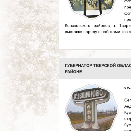
фо
пр
фо
пр
Конаковского районов, г. Тве
выставке наряду с работами изве
ГУБЕРНАТОР ТВЕРСКОЙ ОБЛА
РАЙОНЕ
5 Се
Се
Ан
Кув
отк
бу
вс