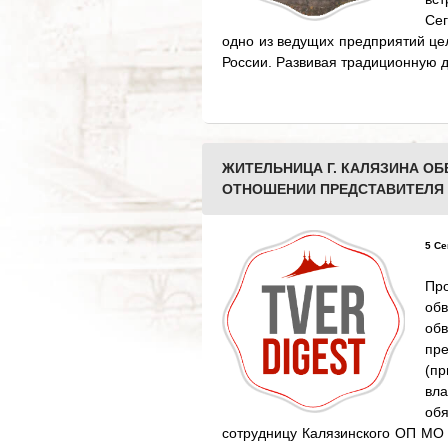
Се
одно из ведущих предприятий ц
России. Развивая традиционную 
ЖИТЕЛЬНИЦА Г. КАЛЯЗИНА ОБ
ОТНОШЕНИИ ПРЕДСТАВИТЕЛЯ
5 Се
Пр
об
об
пре
(п
вла
обя
сотрудницу Калязинского ОП МО 