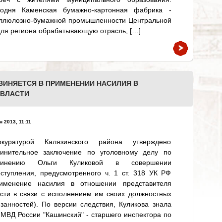
годня Каменская бумажно-картонная фабрика -
еллюлозно-бумажной промышленности Центральной
для региона обрабатывающую отрасль, […]
ВИНЯЕТСЯ В ПРИМЕНЕНИИ НАСИЛИЯ В
 ВЛАСТИ
н 2013, 11:11
окуратурой Калязинского района утверждено
винительное заключение по уголовному делу по
винению Ольги Куликовой в совершении
ступления, предусмотренного ч. 1 ст. 318 УК РФ
рименение насилия в отношении представителя
сти в связи с исполнением им своих должностных
занностей). По версии следствия, Куликова знала
МВД России "Кашинский" - старшего инспектора по