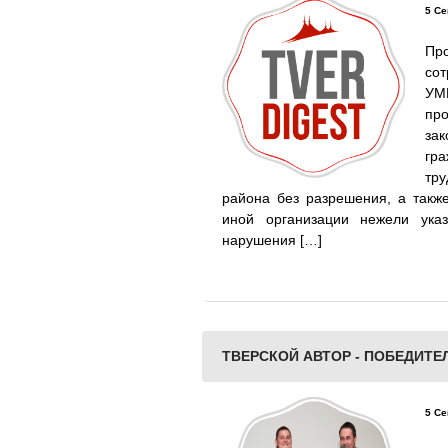
5 Се
Пр
со
УМ
пр
за
гр
тр
района без разрешения, а также
иной организации нежели ука
нарушения […]
ТВЕРСКОЙ АВТОР - ПОБЕДИТЕ
5 Се