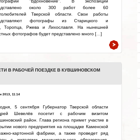
тографии "Вдохновение". В экспозиции
едставлено около 300 работ более 60
толюбителей Тверской области. Свои работы
едставляют фотографы из Старицкого и
ри, Торопца, Ржева и Лихославля. На нынешней
стных фотографов будет представлено много […]
СТИ В РАБОЧЕЙ ПОЕЗДКЕ В КУВШИНОВСКОМ
н 2013, 11:14
годня, 5 сентября Губернатор Тверской области
дрей Шевелёв посетит с рабочим визитом
шиновский район. Глава региона примет участие в
рытии нового предприятия на площадке Каменской
мажно-картонной фабрики, а также проведет ряд
треч с жителями муниципального образования.