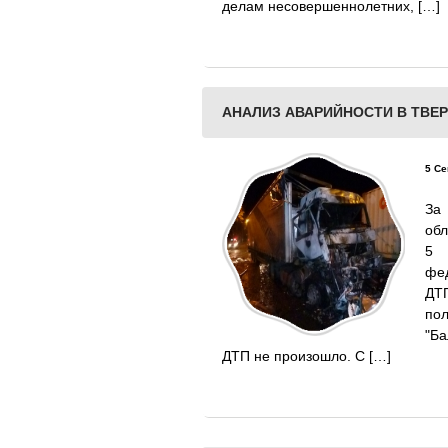
делам несовершеннолетних, […]
АНАЛИЗ АВАРИЙНОСТИ В ТВЕР
5 Се
За
обл
5 
фе
ДТ
по
"Ба
ДТП не произошло. С […]