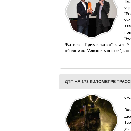
Еж
уч
"Р
уч
ав
при
"Р
Фэнтези. Приключения" стал А
области за "Алекс и монетки", ист
ДТП НА 173 КИЛОМЕТРЕ ТРАСС
5 Се
Ве
де
Тв
уч