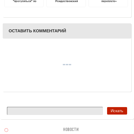
"прогуляться" по
Рождественский
переплете»
тверским страницам
фестиваль хоровой
русской поэзии
музыки "С верой в III
тысячелетие"
ОСТАВИТЬ КОММЕНТАРИЙ
НОВОСТИ