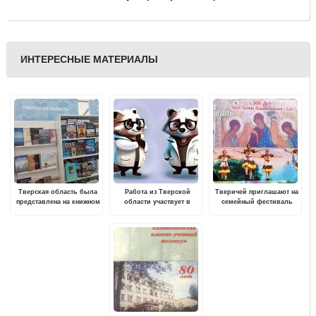
ИНТЕРЕСНЫЕ МАТЕРИАЛЫ
Тверская область была
Работа из Тверской
Тверичей приглашают на
представлена на книжном
области участвует в
семейный фестиваль
фестивале «Красная
конкурсе талисманов
"Арт-деревня Кой"
площадь»
"Десятилетия науки и
технологий"