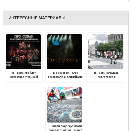
ИНТЕРЕСНЫЕ МАТЕРИАЛЫ
В Твери пройдет
В Тверском ТЮЗе
В Твери началась
благотворительный
рассказали о ближайших
подготовка к
спектакль в поддержку
премьерах
благоустройству улицы
подопечных
Трёхсвятской
Инициативной группы по
защите животных
В Твери подведут итоги
проекта "Добрая Тверь"