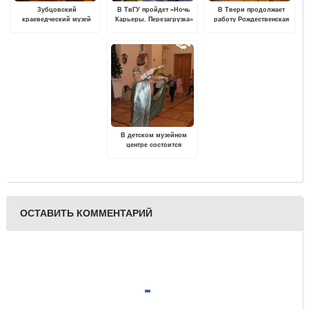
Зубцовский
В ТвГУ пройдет «Ночь
В Твери продолжает
краеведческий музей
Карьеры. Перезагрузка»
работу Рождественская
отмечает юбилей
ярмарка
В детском музейном
центре состоится
"Новогоднее
путешествие в
историческое прошлое"
ОСТАВИТЬ КОММЕНТАРИЙ