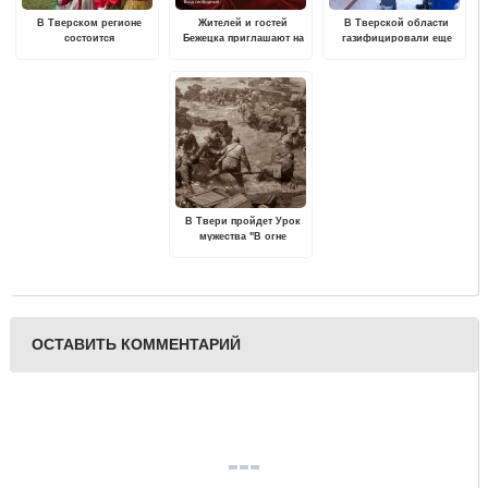
В Тверском регионе
Жителей и гостей
В Тверской области
состоится
Бежецка приглашают на
газифицировали еще
Межрегиональный
презентацию сборника
одну деревенскую школу
фольклорный праздник
стихов Вячеслава
«Троицкие гуляния в
Шишкова
Василёво»
В Твери пройдет Урок
мужества "В огне
Курской битвы"
ОСТАВИТЬ КОММЕНТАРИЙ