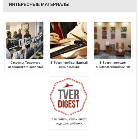
ИНТЕРЕСНЫЕ МАТЕРИАЛЫ
Студенты Тверского
В Твери пройдет Единый
В Твери проходит
медицинского колледжа
день оказания
выставка живописи "От
проводят «Беседы о
бесплатной юридической
весны до весны..."
важном» в детских
помощи
больницах
Как понять, какой спорт
подходит ребенку:
советы и подходящий
возраст