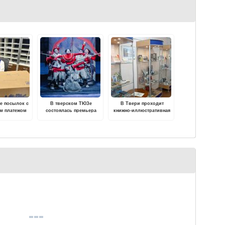
е посылок с
В тверском ТЮЗе
В Твери проходит
м платежом
состоялась премьера
книжно-иллюстративная
т проверить
новогоднего мюзикла
выставка "Многоликий
оплатой
"Изумрудные бусы"
Достоевский"