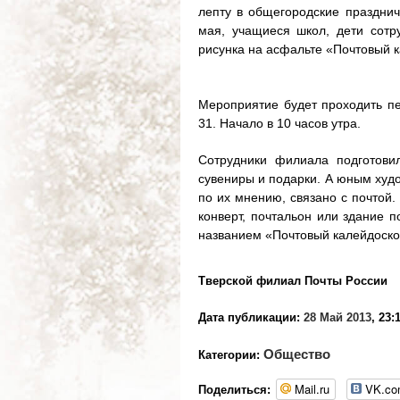
лепту в общегородские празднич
мая, учащиеся школ, дети сотр
рисунка на асфальте «Почтовый 
Мероприятие будет проходить пе
31. Начало в 10 часов утра.
Сотрудники филиала подготовил
сувениры и подарки. А юным худо
по их мнению, связано с почтой.
конверт, почтальон или здание п
названием «Почтовый калейдоско
Тверской филиал Почты России
Дата публикации:
28 Май 2013
, 23:
Общество
Категории:
Mail.ru
VK.c
Поделиться: