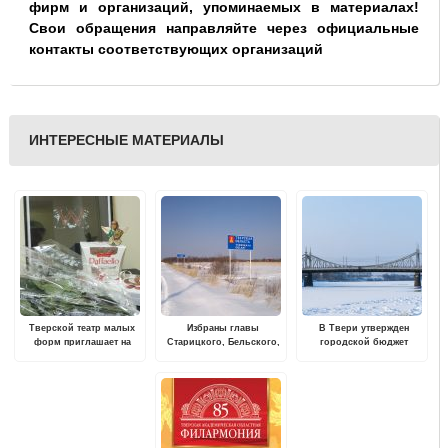
фирм и организаций, упоминаемых в материалах!
Свои обращения направляйте через официальные
контакты соответствующих организаций
ИНТЕРЕСНЫЕ МАТЕРИАЛЫ
Тверской театр малых
Избраны главы
В Твери утвержден
форм приглашает на
Старицкого, Бельского,
городской бюджет
экспериментальную
Ржевского, Сонковского
постановку - мюзикл
и Кесовогорского
"Мастер и Маргарита"
муниципальных районов
области